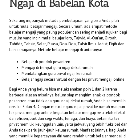
Ngaji di Babelan Kota
Sekarang ini, banyak metode pembelajaran yang bisa Anda pilih
untuk mulai belajar mengaji. Secara umum, ada empat metode
belajar mengaji yang paling populer dan sering menjadi rujukan bagi
muslim yang ingin mulai belajar Iqro, Tajwid, Al-Qur’an, Qiroah,
Tahfidz, Tahsin, Salat, Puasa, Doa-Doa, Tafsir Ilmu Hadist, Fiqih dan
lain sebagainya. Metode belajar mengaji di antaranya:
Belajar di pondok pesantren
Mengaji di tempat guru ngaji dekat rumah
Mendatangkan
guru privat ngaji ke rumah
Belajar ngaji secara virtual dengan les privat mengaji online
Bagi Anda yang belum bisa melaksanakan poin 1 dan 2 karena
berbagai alasan misalnya, belum siap mengirim anak ke pondok
pesantren atau tidak ada guru ngaji dekat rumah, Anda bisa memilih
opsi ke 3 dan 4. Dengan metode guru ngaji privat ke rumah maupun
les privat mengaji online, kegiatan belajar mengaji bisa lebih efektif
dan efisien, baik dari segi waktu, tenaga, dan biaya. Selain itu, les
privat memiliki keunggulan lain, yaitu jadwal yang lebih fleksibel dan
Anda tidak perlu jauh-jauh keluar rumah. Manfaat lainnya, bagi Anda
yang memiliki kepercayaan diri yang rendah untuk belajar mengaji di