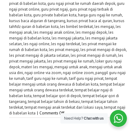
privat di babelan kota
,
guru ngaji privat ke rumah daerah depok
,
guru
ngaji privat online
,
guru privat ngaji
,
guru privat ngaji terbaik di
babelan kota
,
guru private babelan kota
,
harga guru ngaji ke rumah
,
kursus baca alquran di tangerang
,
kursus privat baca al quran
,
kursus
tahfidz quran di babelan kota
,
les bimbel terdekat
,
les mengaji
,
les
mengaji anak
,
les mengaji anak online
,
les mengaji depok
,
les
mengaji di babelan kota
,
les mengaji jakarta
,
les mengaji jakarta
selatan
,
les ngaji online
,
les ngaji terdekat
,
les privat mengaii ke
rumah di babelan kota
,
les privat mengaji
,
les privat mengaji di depok
,
les privat mengaji di jakarta selatan
,
les privat mengaji di rumah
,
les
privat mengaji jakarta
,
les privat mengaji ke rumah
,
loker guru ngaji
depok
,
materi les mengaji
,
mengaji untuk anak
,
mengaji untuk anak
usia dini
,
ngaji online via zoom
,
ngaji online zoom
,
panggil guru ngaji
ke rumah
,
tarif guru ngaji ke rumah
,
tarif guru ngaji privat
,
tempat
belajar mengaji untuk orang dewasa di babelan kota
,
tempat belajar
mengaji untuk orang dewasa terdekat
,
tempat belajar ngaji di
babelan kota
,
tempat belajar qori di depok
,
tempat belajar qori di
tangerang
,
tempat belajar tahsin di bekasi
,
tempat belajar tahsin
terdekat
,
tempat mengaji anak terdekat dari lokasi saya
,
tempat ngaji
on
di babelan kota
|
Comments Off
Need Help?
Chat with us
Guru
Privat
Ngaji