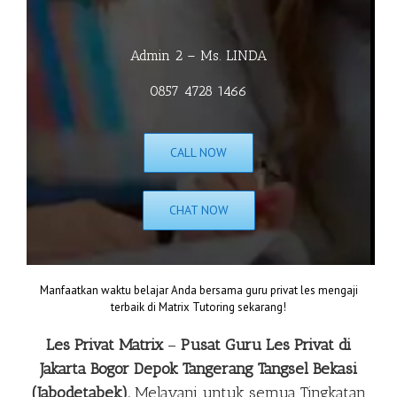
Admin 2 – Ms. LINDA
0857 4728 1466
CALL NOW
CHAT NOW
Manfaatkan waktu belajar Anda bersama guru privat les mengaji
terbaik di Matrix Tutoring sekarang!
Les Privat Matrix
–
Pusat Guru Les Privat di
Jakarta Bogor Depok Tangerang Tangsel Bekasi
(Jabodetabek).
Melayani untuk semua Tingkatan