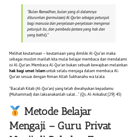
“
Bulan Ramadhan, bulan yang di dalamnya
diturunkan (permulaan) Al-Qur’an sebagai petunjuk
bagi manusia dan penjelasan-penjelasan mengenai
petunjuk itu, dan pembeda (antara yang hak dan
yang bathil).”
Melihat keutamaan – keutamaan yang dimiliki Al-Qur’an maka
sebagai muslim marilah kita mulai belajar membaca dan mendalami
isi Al-Qur’an. Membaca Al-Qur’an bukan sebuah kewajiban melainkan
hak bagi umat Islam
untuk selalu menjaga dalam membaca Al-
Qur’an sesuai dengan firman Allah Subhanahu wa ta’ala.
“Bacalah Kitab (Al-Qur’an) yang telah diwahyukan kepadamu
(Muhammad) dan laksanakanlah salat…” (Qs. Al-Ankabut [29]: 45)
Metode Belajar
Mengaji – Guru Privat