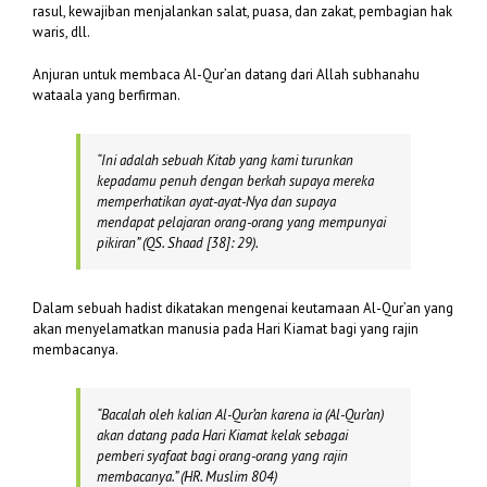
rasul, kewajiban menjalankan salat, puasa, dan zakat, pembagian hak
waris, dll.
Anjuran untuk membaca Al-Qur’an datang dari Allah subhanahu
wataala yang berfirman.
“
In
i adalah sebuah Kitab yang kami turunkan
kepadamu penuh dengan berkah supaya mereka
memperhatikan ayat-ayat-Nya dan supaya
mendapat pelajaran orang-orang yang mempunyai
pikiran”
(QS. Shaad [38]: 29).
Dalam sebuah hadist dikatakan mengenai keutamaan Al-Qur’an yang
akan menyelamatkan manusia pada Hari Kiamat bagi yang rajin
membacanya.
“Bacalah oleh kalian Al-Qur’an karena ia (Al-Qur’an)
akan datang pada Hari Kiamat kelak sebagai
pemberi syafaat bagi orang-orang yang rajin
membacanya.” (
HR. Muslim 804)