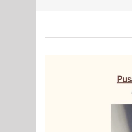
View
Larger
Image