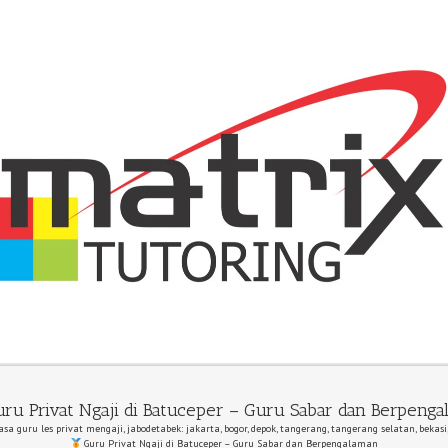
ru Privat Ngaji di Batuceper – Guru Sabar dan Berpeng
asa guru les privat mengaji, jabodetabek: jakarta, bogor, depok, tangerang, tangerang selatan, bekasi
Guru Privat Ngaji di Batuceper – Guru Sabar dan Berpengalaman