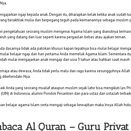
Nya.
gajarkan ngaji kepada anak. Dengan itu, diharapkan kelak ketika anak sudah t
adi yang berakhlak mulia dan berpegang teguh pada keimanannya sebagai muslim 
n pengetahuan seorang muslim mengenai Agama Islam yang dianutnya termasuk
uh yang datang dari luar seperti karena pergaulan bebas atau ajakan teman.
ada dasarnya tidak ada patokan khusus kapan tepatnya bisa mulai belajar mengaj
 mulai belajar ngaji dari hari pertama Anda memeluk Agama Islam. Sementara it
 sudah mulai mengajarkan anak mengaji dari usia 3 tahun atau bahkan saat masi
h remaja atau dewasa, Anda tidak perlu malu dan ragu karena sesungguhnya All
g dikehendaki-Nya.
baik Anda yang seorang mualaf ataupun muslim sejak lahir bisa mengikuti Les Pr
(UIN) di Indonesia, alumni Pondok Pesantren dan para ustaz dan ustazah terbaik 
n belajar agama Islam serta mengaji sebagai kewajiban maka Insya Allah hidu
baca Al Quran –
Guru Privat