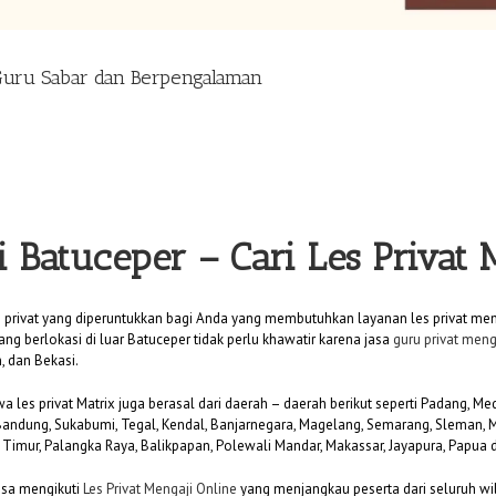
 Guru Sabar dan Berpengalaman
i Batuceper
– Cari Les Privat
s privat yang diperuntukkan bagi Anda yang membutuhkan layanan les privat meng
ang berlokasi di luar Batuceper tidak perlu khawatir karena jasa
guru privat meng
, dan Bekasi.
swa les privat Matrix juga berasal dari daerah – daerah berikut seperti Padang, 
 Bandung, Sukabumi, Tegal, Kendal, Banjarnegara, Magelang, Semarang, Sleman
i Timur, Palangka Raya, Balikpapan, Polewali Mandar, Makassar, Jayapura, Papua 
bisa mengikuti
Les Privat Mengaji Online
yang menjangkau peserta dari seluruh wil