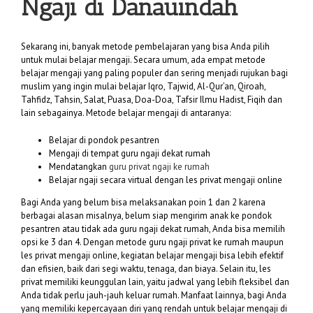
Ngaji di Danauindah
Sekarang ini, banyak metode pembelajaran yang bisa Anda pilih
untuk mulai belajar mengaji. Secara umum, ada empat metode
belajar mengaji yang paling populer dan sering menjadi rujukan bagi
muslim yang ingin mulai belajar Iqro, Tajwid, Al-Qur’an, Qiroah,
Tahfidz, Tahsin, Salat, Puasa, Doa-Doa, Tafsir Ilmu Hadist, Fiqih dan
lain sebagainya. Metode belajar mengaji di antaranya:
Belajar di pondok pesantren
Mengaji di tempat guru ngaji dekat rumah
Mendatangkan
guru privat ngaji ke rumah
Belajar ngaji secara virtual dengan les privat mengaji online
Bagi Anda yang belum bisa melaksanakan poin 1 dan 2 karena
berbagai alasan misalnya, belum siap mengirim anak ke pondok
pesantren atau tidak ada guru ngaji dekat rumah, Anda bisa memilih
opsi ke 3 dan 4. Dengan metode guru ngaji privat ke rumah maupun
les privat mengaji online, kegiatan belajar mengaji bisa lebih efektif
dan efisien, baik dari segi waktu, tenaga, dan biaya. Selain itu, les
privat memiliki keunggulan lain, yaitu jadwal yang lebih fleksibel dan
Anda tidak perlu jauh-jauh keluar rumah. Manfaat lainnya, bagi Anda
yang memiliki kepercayaan diri yang rendah untuk belajar mengaji di