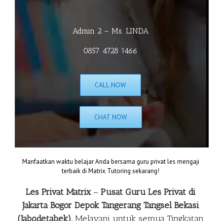
Admin 2 – Ms. LINDA
0857 4728 1466
CALL NOW
CHAT NOW
Manfaatkan waktu belajar Anda bersama guru privat les mengaji
terbaik di Matrix Tutoring sekarang!
Les Privat Matrix
–
Pusat Guru Les Privat di
Jakarta Bogor Depok Tangerang Tangsel Bekasi
(Jabodetabek).
Melayani untuk semua Tingkatan