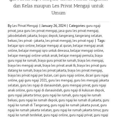
dan Kelas maupun
Les Privat Mengaji
untuk
Umum
By
Les Privat Mengaji
|
January 26, 2024
|
Categories:
guru ngaji
privat
,
jasa guru les privat mengaji
,
jasa guru les privat mengaji,
jabodetabek: jakarta, bogor, depok, tangerang, tangerang selatan,
bekasi
,
les privat - jakarta
,
les privat mengaji
,
les privat ngaji
|
Tags:
belajar iqro online
,
belajar mengaji al quran
,
belajar mengaji anak
online
,
belajar mengaji iqro untuk dewasa
,
belajar mengaji online
,
belajar mengaji online untuk anak
,
belajar mengaji pemula
,
biaya
guru ngaji ke rumah
,
biaya guru privat ke rumah
,
biaya les mengaji
,
biaya les mengaji anak
,
biaya les privat anak tk
,
biaya les privat guru
datang ke rumah
,
biaya les privat jakarta
,
biaya les privat mengaji
,
biaya les privat ngaji per bulan
,
cari guru ngaji online
,
dicari guru ngaji
online
,
gaji guru ngaji 2021
,
guru les mengaji
,
guru les mengaji jakarta
selatan
,
guru les ngaji di danauindah
,
guru mengaji privat
,
guru ngaji
anak online
,
guru ngaji di danauindah
,
guru ngaji di kukusan depok
,
guru ngaji jakarta timur
,
guru ngaji ke rumah
,
guru ngaji ke rumah
bekasi
,
guru ngaji ke rumah depok
,
guru ngaji ke rumah di jakarta
,
guru
ngaji ke rumah di Tangerang
,
guru ngaji ke rumah jakarta pusat
,
guru
ngaji ke rumah jakarta selatan
,
guru ngaji ke rumah jakarta timur
,
guru
ngaji ke rumah terdekat
,
guru ngaji online
,
guru ngaji privat
,
guru ngaji