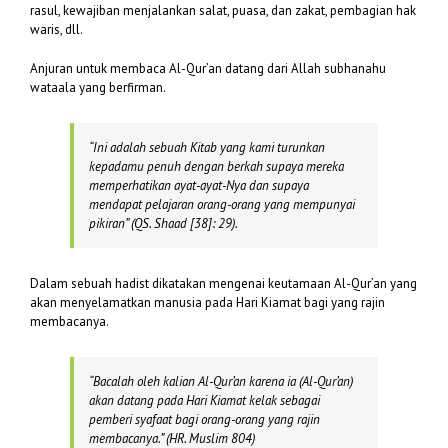
rasul, kewajiban menjalankan salat, puasa, dan zakat, pembagian hak
waris, dll.
Anjuran untuk membaca Al-Qur’an datang dari Allah subhanahu
wataala yang berfirman.
“
In
i adalah sebuah Kitab yang kami turunkan
kepadamu penuh dengan berkah supaya mereka
memperhatikan ayat-ayat-Nya dan supaya
mendapat pelajaran orang-orang yang mempunyai
pikiran”
(QS. Shaad [38]: 29).
Dalam sebuah hadist dikatakan mengenai keutamaan Al-Qur’an yang
akan menyelamatkan manusia pada Hari Kiamat bagi yang rajin
membacanya.
“Bacalah oleh kalian Al-Qur’an karena ia (Al-Qur’an)
akan datang pada Hari Kiamat kelak sebagai
pemberi syafaat bagi orang-orang yang rajin
membacanya.” (
HR. Muslim 804)