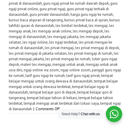
privat di danauindah
,
guru ngaji privat ke rumah daerah depok
,
guru
ngaji privat online
,
guru privat ngaji
,
guru privat ngaji terbaik di
danauindah
,
guru private danauindah
,
harga guru ngaji ke rumah
,
kursus baca alquran di tangerang
,
kursus privat baca al quran
,
kursus
tahfidz quran di danauindah
,
les bimbel terdekat
,
les mengaji
,
les
mengaji anak
,
les mengaji anak online
,
les mengaji depok
,
les
mengaji di danauindah
,
les mengaji jakarta
,
les mengaji jakarta
selatan
,
les ngaji online
,
les ngaji terdekat
,
les privat mengaii ke
rumah di danauindah
,
les privat mengaji
,
les privat mengaji di depok
,
les privat mengaji di jakarta selatan
,
les privat mengaji di rumah
,
les
privat mengaji jakarta
,
les privat mengaji ke rumah
,
loker guru ngaji
depok
,
materi les mengaji
,
mengaji untuk anak
,
mengaji untuk anak
usia dini
,
ngaji online via zoom
,
ngaji online zoom
,
panggil guru ngaji
ke rumah
,
tarif guru ngaji ke rumah
,
tarif guru ngaji privat
,
tempat
belajar mengaji untuk orang dewasa di danauindah
,
tempat belajar
mengaji untuk orang dewasa terdekat
,
tempat belajar ngaji di
danauindah
,
tempat belajar qori di depok
,
tempat belajar qori di
tangerang
,
tempat belajar tahsin di bekasi
,
tempat belajar tahsin
terdekat
,
tempat mengaji anak terdekat dari lokasi saya
,
tempat ngaji
on
di danauindah
|
Comments Off
Need Help?
Chat with us
Guru
Privat
Ngaji