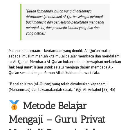
“
Bulan Ramadhan, bulan yang di dalamnya
diturunkan (permulaan) Al-Qur’an sebagai petunjuk
bagi manusia dan penjelasan-penjelasan mengenai
petunjuk itu, dan pembeda (antara yang hak dan
yang bathil).”
Melihat keutamaan – keutamaan yang dimiliki Al-Qur’an maka
sebagai muslim marilah kita mulai belajar membaca dan mendalami
isi Al-Qur’an. Membaca Al-Qur’an bukan sebuah kewajiban melainkan
hak bagi umat Islam
untuk selalu menjaga dalam membaca Al-
Qur’an sesuai dengan firman Allah Subhanahu wa ta’ala.
“Bacalah Kitab (Al-Qur’an) yang telah diwahyukan kepadamu
(Muhammad) dan laksanakanlah salat…” (Qs. Al-Ankabut [29]: 45)
Metode Belajar
Mengaji – Guru Privat