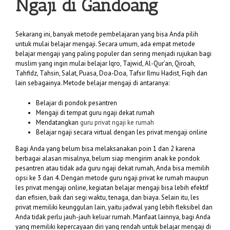
Ngaji di Gandoang
Sekarang ini, banyak metode pembelajaran yang bisa Anda pilih
untuk mulai belajar mengaji. Secara umum, ada empat metode
belajar mengaji yang paling populer dan sering menjadi rujukan bagi
muslim yang ingin mulai belajar Iqro, Tajwid, Al-Qur’an, Qiroah,
Tahfidz, Tahsin, Salat, Puasa, Doa-Doa, Tafsir Ilmu Hadist, Fiqih dan
lain sebagainya. Metode belajar mengaji di antaranya:
Belajar di pondok pesantren
Mengaji di tempat guru ngaji dekat rumah
Mendatangkan
guru privat ngaji ke rumah
Belajar ngaji secara virtual dengan les privat mengaji online
Bagi Anda yang belum bisa melaksanakan poin 1 dan 2 karena
berbagai alasan misalnya, belum siap mengirim anak ke pondok
pesantren atau tidak ada guru ngaji dekat rumah, Anda bisa memilih
opsi ke 3 dan 4. Dengan metode guru ngaji privat ke rumah maupun
les privat mengaji online, kegiatan belajar mengaji bisa lebih efektif
dan efisien, baik dari segi waktu, tenaga, dan biaya. Selain itu, les
privat memiliki keunggulan lain, yaitu jadwal yang lebih fleksibel dan
Anda tidak perlu jauh-jauh keluar rumah. Manfaat lainnya, bagi Anda
yang memiliki kepercayaan diri yang rendah untuk belajar mengaji di