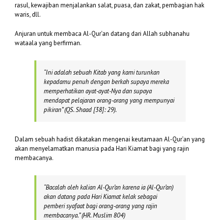
rasul, kewajiban menjalankan salat, puasa, dan zakat, pembagian hak
waris, dll.
Anjuran untuk membaca Al-Qur’an datang dari Allah subhanahu
wataala yang berfirman.
“
In
i adalah sebuah Kitab yang kami turunkan
kepadamu penuh dengan berkah supaya mereka
memperhatikan ayat-ayat-Nya dan supaya
mendapat pelajaran orang-orang yang mempunyai
pikiran”
(QS. Shaad [38]: 29).
Dalam sebuah hadist dikatakan mengenai keutamaan Al-Qur’an yang
akan menyelamatkan manusia pada Hari Kiamat bagi yang rajin
membacanya.
“Bacalah oleh kalian Al-Qur’an karena ia (Al-Qur’an)
akan datang pada Hari Kiamat kelak sebagai
pemberi syafaat bagi orang-orang yang rajin
membacanya.” (
HR. Muslim 804)