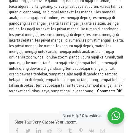
gandoang
,
guru private gandoang
,
harga guru ngaji ke rumah
,
kursus
baca alquran di tangerang
,
kursus privat baca al quran
,
kursus tahfidz
quran di gandoang
,
les bimbel terdekat
,
les mengaji
,
les mengaji
anak
,
les mengaji anak online
,
les mengaji depok
,
les mengaji di
gandoang
,
les mengaji jakarta
,
les mengaji jakarta selatan
,
les ngaji
online
,
les ngaji terdekat
,
les privat mengaii ke rumah di gandoang
,
les privat mengaji
,
les privat mengaji di depok
,
les privat mengaji di
jakarta selatan
,
les privat mengaji di rumah
,
les privat mengaji jakarta
,
les privat mengaji ke rumah
,
loker guru ngaji depok
,
materi les
mengaji
,
mengaji untuk anak
,
mengaji untuk anak usia dini
,
ngaji
online via zoom
,
ngaji online zoom
,
panggil guru ngaji ke rumah
,
tarif
guru ngaji ke rumah
,
tarif guru ngaji privat
,
tempat belajar mengaji
untuk orang dewasa di gandoang
,
tempat belajar mengaji untuk
orang dewasa terdekat
,
tempat belajar ngaji di gandoang
,
tempat
belajar qori di depok
,
tempat belajar qori di tangerang
,
tempat belajar
tahsin di bekasi
,
tempat belajar tahsin terdekat
,
tempat mengaji anak
on
terdekat dari lokasi saya
,
tempat ngaji di gandoang
|
Comments Off
Guru
Privat
Ngaji
Need Help?
Chat with us
di
Share This Story, Choose Your Platform!
Gando
–
Facebook
Twitter
LinkedIn
Reddit
WhatsApp
Tumblr
Pinterest
Vk
Email