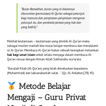
“
Bulan Ramadhan, bulan yang di dalamnya
diturunkan (permulaan) Al-Qur’an sebagai petunjuk
bagi manusia dan penjelasan-penjelasan mengenai
petunjuk itu, dan pembeda (antara yang hak dan
yang bathil).”
Melihat keutamaan – keutamaan yang dimiliki Al-Qur’an maka
sebagai muslim marilah kita mulai belajar membaca dan mendalami
isi Al-Qur’an. Membaca Al-Qur’an bukan sebuah kewajiban melainkan
hak bagi umat Islam
untuk selalu menjaga dalam membaca Al-
Qur’an sesuai dengan firman Allah Subhanahu wa ta’ala.
“Bacalah Kitab (Al-Qur’an) yang telah diwahyukan kepadamu
(Muhammad) dan laksanakanlah salat…” (Qs. Al-Ankabut [29]: 45)
Metode Belajar
Mengaji – Guru Privat