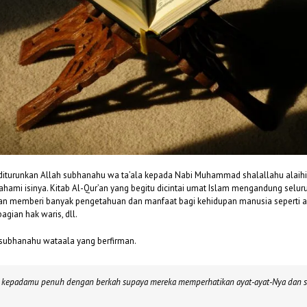
g diturunkan Allah subhanahu wa ta’ala kepada Nabi Muhammad shalallahu alaih
ami isinya. Kitab Al-Qur’an yang begitu dicintai umat Islam mengandung selu
ran memberi banyak pengetahuan dan manfaat bagi kehidupan manusia seperti as
gian hak waris, dll.
 subhanahu wataala yang berfirman.
an kepadamu penuh dengan berkah supaya mereka memperhatikan ayat-ayat-Nya dan 