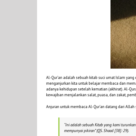
Al-Qur’an adalah sebuah kitab suci umat Islam yan
menganjurkan kita untuk belajar membaca dan memah
adanya kehidupan setelah kematian (akhirat). Al-Qu
kewajiban menjalankan salat, puasa, dan zakat, pemba
Anjuran untuk membaca Al-Qur’an datang dari Allah
“
In
i adalah sebuah Kitab yang kami turunk
mempunyai pikiran”
(QS. Shaad [38]: 29).