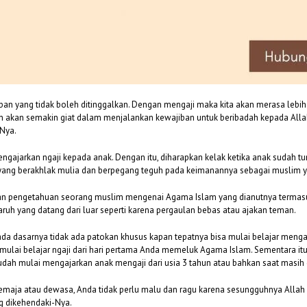
an yang tidak boleh ditinggalkan. Dengan mengaji maka kita akan merasa lebih
akan semakin giat dalam menjalankan kewajiban untuk beribadah kepada Allah s
Nya.
gajarkan ngaji kepada anak. Dengan itu, diharapkan kelak ketika anak sudah t
adi yang berakhlak mulia dan berpegang teguh pada keimanannya sebagai muslim 
n pengetahuan seorang muslim mengenai Agama Islam yang dianutnya termasuk
uh yang datang dari luar seperti karena pergaulan bebas atau ajakan teman.
ada dasarnya tidak ada patokan khusus kapan tepatnya bisa mulai belajar mengaj
 mulai belajar ngaji dari hari pertama Anda memeluk Agama Islam. Sementara it
 sudah mulai mengajarkan anak mengaji dari usia 3 tahun atau bahkan saat masi
h remaja atau dewasa, Anda tidak perlu malu dan ragu karena sesungguhnya All
g dikehendaki-Nya.