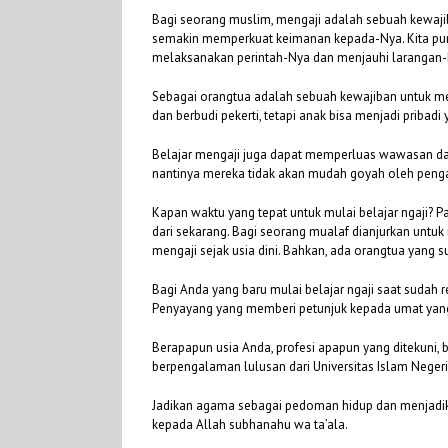
Bagi seorang muslim, mengaji adalah sebuah kewajib
semakin memperkuat keimanan kepada-Nya. Kita pun 
melaksanakan perintah-Nya dan menjauhi larangan-
Sebagai orangtua adalah sebuah kewajiban untuk men
dan berbudi pekerti, tetapi anak bisa menjadi prib
Belajar mengaji juga dapat memperluas wawasan da
nantinya mereka tidak akan mudah goyah oleh pengar
Kapan waktu yang tepat untuk mulai belajar ngaji? P
dari sekarang. Bagi seorang mualaf dianjurkan untuk
mengaji sejak usia dini. Bahkan, ada orangtua yang
Bagi Anda yang baru mulai belajar ngaji saat suda
Penyayang yang memberi petunjuk kepada umat yan
Berapapun usia Anda, profesi apapun yang ditekuni, 
berpengalaman lulusan dari Universitas Islam Negeri 
Jadikan agama sebagai pedoman hidup dan menjadika
kepada Allah subhanahu wa ta’ala.