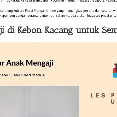
i Timur, Palangka Raya, Balikpapan, Polewali Mandar, Makassar, Jayapura, Papua 
bisa mengikuti
Les Privat Mengaji Online
yang menjangkau peserta dari seluruh wil
kapan pun dengan perantara internet. Selain itu, ada diskon biaya les privat unt
ji di Kebon Kacang untuk Se