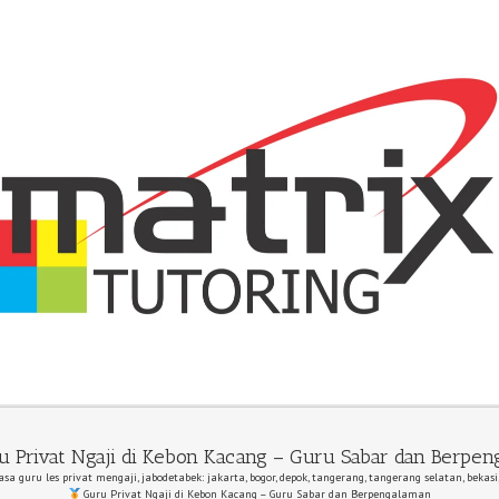
 Privat Ngaji di Kebon Kacang – Guru Sabar dan Berpen
asa guru les privat mengaji, jabodetabek: jakarta, bogor, depok, tangerang, tangerang selatan, bekasi
Guru Privat Ngaji di Kebon Kacang – Guru Sabar dan Berpengalaman