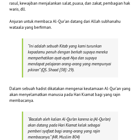
rasul, kewajiban menjalankan salat, puasa, dan zakat, pembagian hak
waris, dll.
Anjuran untuk membaca Al-Qur’an datang dari Allah subhanahu
wataala yang berfirman.
“
In
i adalah sebuah Kitab yang kami turunkan
kepadamu penuh dengan berkah supaya mereka
memperhatikan ayat-ayat-Nya dan supaya
mendapat pelajaran orang-orang yang mempunyai
pikiran”
(QS. Shaad [38]: 29).
Dalam sebuah hadist dikatakan mengenai keutamaan Al-Qur’an yang
akan menyelamatkan manusia pada Hari Kiamat bagi yang rajin
membacanya.
“Bacalah oleh kalian Al-Qur’an karena ia (Al-Qur’an)
akan datang pada Hari Kiamat kelak sebagai
pemberi syafaat bagi orang-orang yang rajin
membacanya.” (
HR. Muslim 804)