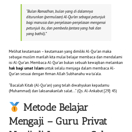
“
Bulan Ramadhan, bulan yang di dalamnya
diturunkan (permulaan) Al-Qur’an sebagai petunjuk
bagi manusia dan penjelasan-penjelasan mengenai
petunjuk itu, dan pembeda (antara yang hak dan
yang bathil).”
Melihat keutamaan – keutamaan yang dimiliki Al-Qur’an maka
sebagai muslim marilah kita mulai belajar membaca dan mendalami
isi Al-Qur’an. Membaca Al-Qur’an bukan sebuah kewajiban melainkan
hak bagi umat Islam
untuk selalu menjaga dalam membaca Al-
Qur’an sesuai dengan firman Allah Subhanahu wa ta’ala.
“Bacalah Kitab (Al-Qur’an) yang telah diwahyukan kepadamu
(Muhammad) dan laksanakanlah salat…” (Qs. Al-Ankabut [29]: 45)
Metode Belajar
Mengaji – Guru Privat