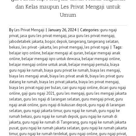
dan Kelas maupun
Les Privat Mengaji
untuk
Umum
By
Les Privat Mengaji
|
January 26, 2024
|
Categories:
guru ngaji
privat
,
jasa guru les privat mengaji
,
jasa guru les privat mengaji,
jabodetabek: jakarta, bogor, depok, tangerang, tangerang selatan,
bekasi
,
les privat - jakarta
,
les privat mengaji
,
les privat ngaji
|
Tags:
belajar iqro online
,
belajar mengaji al quran
,
belajar mengaji anak
online
,
belajar mengaji iqro untuk dewasa
,
belajar mengaji online
,
belajar mengaji online untuk anak
,
belajar mengaji pemula
,
biaya
guru ngaji ke rumah
,
biaya guru privat ke rumah
,
biaya les mengaji
,
biaya les mengaji anak
,
biaya les privat anak tk
,
biaya les privat guru
datang ke rumah
,
biaya les privat jakarta
,
biaya les privat mengaji
,
biaya les privat ngaji per bulan
,
cari guru ngaji online
,
dicari guru ngaji
online
,
gaji guru ngaji 2021
,
guru les mengaji
,
guru les mengaji jakarta
selatan
,
guru les ngaji di larangan selatan
,
guru mengaji privat
,
guru
ngaji anak online
,
guru ngaji di kukusan depok
,
guru ngaji di larangan
selatan
,
guru ngaji jakarta timur
,
guru ngaji ke rumah
,
guru ngaji ke
rumah bekasi
,
guru ngaji ke rumah depok
,
guru ngaji ke rumah di
jakarta
,
guru ngaji ke rumah di Tangerang
,
guru ngaji ke rumah jakarta
pusat
,
guru ngaji ke rumah jakarta selatan
,
guru ngaji ke rumah jakarta
timur
,
guru ngaji ke rumah terdekat
,
guru ngaji online
,
guru ngaji privat
,