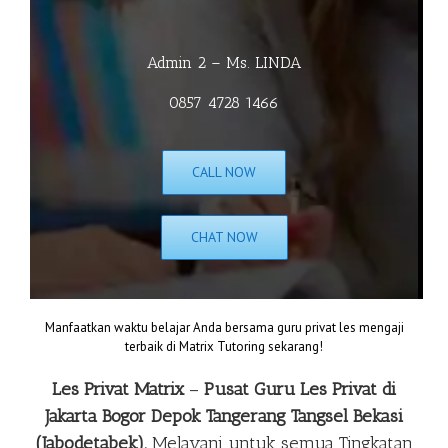
Admin 2 – Ms. LINDA
0857 4728 1466
CALL NOW
CHAT NOW
Manfaatkan waktu belajar Anda bersama guru privat les mengaji
terbaik di Matrix Tutoring sekarang!
Les Privat Matrix
–
Pusat Guru Les Privat di
Jakarta Bogor Depok Tangerang Tangsel Bekasi
(Jabodetabek).
Melayani untuk semua Tingkatan