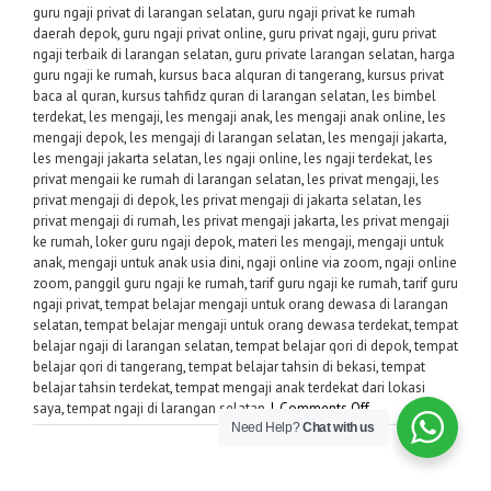
guru ngaji privat di larangan selatan
,
guru ngaji privat ke rumah
daerah depok
,
guru ngaji privat online
,
guru privat ngaji
,
guru privat
ngaji terbaik di larangan selatan
,
guru private larangan selatan
,
harga
guru ngaji ke rumah
,
kursus baca alquran di tangerang
,
kursus privat
baca al quran
,
kursus tahfidz quran di larangan selatan
,
les bimbel
terdekat
,
les mengaji
,
les mengaji anak
,
les mengaji anak online
,
les
mengaji depok
,
les mengaji di larangan selatan
,
les mengaji jakarta
,
les mengaji jakarta selatan
,
les ngaji online
,
les ngaji terdekat
,
les
privat mengaii ke rumah di larangan selatan
,
les privat mengaji
,
les
privat mengaji di depok
,
les privat mengaji di jakarta selatan
,
les
privat mengaji di rumah
,
les privat mengaji jakarta
,
les privat mengaji
ke rumah
,
loker guru ngaji depok
,
materi les mengaji
,
mengaji untuk
anak
,
mengaji untuk anak usia dini
,
ngaji online via zoom
,
ngaji online
zoom
,
panggil guru ngaji ke rumah
,
tarif guru ngaji ke rumah
,
tarif guru
ngaji privat
,
tempat belajar mengaji untuk orang dewasa di larangan
selatan
,
tempat belajar mengaji untuk orang dewasa terdekat
,
tempat
belajar ngaji di larangan selatan
,
tempat belajar qori di depok
,
tempat
belajar qori di tangerang
,
tempat belajar tahsin di bekasi
,
tempat
belajar tahsin terdekat
,
tempat mengaji anak terdekat dari lokasi
on
saya
,
tempat ngaji di larangan selatan
|
Comments Off
Need Help?
Chat with us
Guru
Privat
Ngaji