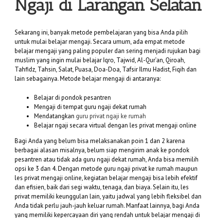
Ngaji di Larangan Selatan
Sekarang ini, banyak metode pembelajaran yang bisa Anda pilih
untuk mulai belajar mengaji. Secara umum, ada empat metode
belajar mengaji yang paling populer dan sering menjadi rujukan bagi
muslim yang ingin mulai belajar Iqro, Tajwid, Al-Qur’an, Qiroah,
Tahfidz, Tahsin, Salat, Puasa, Doa-Doa, Tafsir Ilmu Hadist, Fiqih dan
lain sebagainya. Metode belajar mengaji di antaranya:
Belajar di pondok pesantren
Mengaji di tempat guru ngaji dekat rumah
Mendatangkan
guru privat ngaji ke rumah
Belajar ngaji secara virtual dengan les privat mengaji online
Bagi Anda yang belum bisa melaksanakan poin 1 dan 2 karena
berbagai alasan misalnya, belum siap mengirim anak ke pondok
pesantren atau tidak ada guru ngaji dekat rumah, Anda bisa memilih
opsi ke 3 dan 4. Dengan metode guru ngaji privat ke rumah maupun
les privat mengaji online, kegiatan belajar mengaji bisa lebih efektif
dan efisien, baik dari segi waktu, tenaga, dan biaya. Selain itu, les
privat memiliki keunggulan lain, yaitu jadwal yang lebih fleksibel dan
Anda tidak perlu jauh-jauh keluar rumah. Manfaat lainnya, bagi Anda
yang memiliki kepercayaan diri yang rendah untuk belajar mengaji di