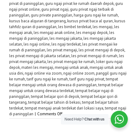
privat di paninggilan
,
guru ngaji privat ke rumah daerah depok
,
guru
ngaji privat online
,
guru privat ngaji
,
guru privat ngaji terbaik di
paninggilan
,
guru private paninggilan
,
harga guru ngaji ke rumah
,
kursus baca alquran di tangerang
,
kursus privat baca al quran
,
kursus
tahfidz quran di paninggilan
,
les bimbel terdekat
,
les mengaji
,
les
mengaji anak
,
les mengaji anak online
,
les mengaji depok
,
les
mengaji di paninggilan
,
les mengaji jakarta
,
les mengaji jakarta
selatan
,
les ngaji online
,
les ngaji terdekat
,
les privat mengaii ke
rumah di paninggilan
,
les privat mengaji
,
les privat mengaji di depok
,
les privat mengaji di jakarta selatan
,
les privat mengaji di rumah
,
les
privat mengaji jakarta
,
les privat mengaji ke rumah
,
loker guru ngaji
depok
,
materi les mengaji
,
mengaji untuk anak
,
mengaji untuk anak
usia dini
,
ngaji online via zoom
,
ngaji online zoom
,
panggil guru ngaji
ke rumah
,
tarif guru ngaji ke rumah
,
tarif guru ngaji privat
,
tempat
belajar mengaji untuk orang dewasa di paninggilan
,
tempat belajar
mengaji untuk orang dewasa terdekat
,
tempat belajar ngaji di
paninggilan
,
tempat belajar qori di depok
,
tempat belajar qori di
tangerang
,
tempat belajar tahsin di bekasi
,
tempat belajar tahsin
terdekat
,
tempat mengaji anak terdekat dari lokasi saya
,
tempat ngaji
on
di paninggilan
|
Comments Off
Need Help?
Chat with us
Guru
Privat
Ngaji