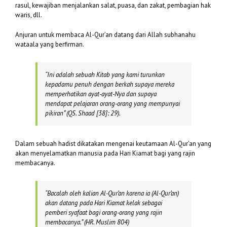
rasul, kewajiban menjalankan salat, puasa, dan zakat, pembagian hak
waris, dll.
Anjuran untuk membaca Al-Qur’an datang dari Allah subhanahu
wataala yang berfirman.
“
In
i adalah sebuah Kitab yang kami turunkan
kepadamu penuh dengan berkah supaya mereka
memperhatikan ayat-ayat-Nya dan supaya
mendapat pelajaran orang-orang yang mempunyai
pikiran”
(QS. Shaad [38]: 29).
Dalam sebuah hadist dikatakan mengenai keutamaan Al-Qur’an yang
akan menyelamatkan manusia pada Hari Kiamat bagi yang rajin
membacanya.
“Bacalah oleh kalian Al-Qur’an karena ia (Al-Qur’an)
akan datang pada Hari Kiamat kelak sebagai
pemberi syafaat bagi orang-orang yang rajin
membacanya.” (
HR. Muslim 804)