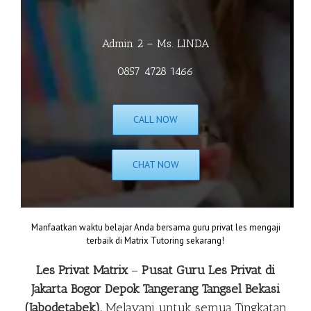
Admin 2 – Ms. LINDA
0857 4728 1466
CALL NOW
CHAT NOW
Manfaatkan waktu belajar Anda bersama guru privat les mengaji
terbaik di Matrix Tutoring sekarang!
Les Privat Matrix
–
Pusat Guru Les Privat di
Jakarta Bogor Depok Tangerang Tangsel Bekasi
(Jabodetabek).
Melayani untuk semua Tingkatan