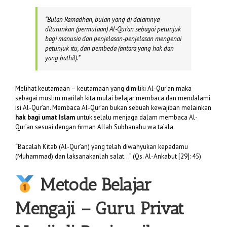
“
Bulan Ramadhan, bulan yang di dalamnya
diturunkan (permulaan) Al-Qur’an sebagai petunjuk
bagi manusia dan penjelasan-penjelasan mengenai
petunjuk itu, dan pembeda (antara yang hak dan
yang bathil).”
Melihat keutamaan – keutamaan yang dimiliki Al-Qur’an maka
sebagai muslim marilah kita mulai belajar membaca dan mendalami
isi Al-Qur’an. Membaca Al-Qur’an bukan sebuah kewajiban melainkan
hak bagi umat Islam
untuk selalu menjaga dalam membaca Al-
Qur’an sesuai dengan firman Allah Subhanahu wa ta’ala.
“Bacalah Kitab (Al-Qur’an) yang telah diwahyukan kepadamu
(Muhammad) dan laksanakanlah salat…” (Qs. Al-Ankabut [29]: 45)
Metode Belajar
Mengaji – Guru Privat