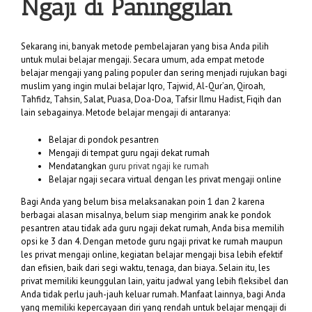
Ngaji di Paninggilan
Sekarang ini, banyak metode pembelajaran yang bisa Anda pilih
untuk mulai belajar mengaji. Secara umum, ada empat metode
belajar mengaji yang paling populer dan sering menjadi rujukan bagi
muslim yang ingin mulai belajar Iqro, Tajwid, Al-Qur’an, Qiroah,
Tahfidz, Tahsin, Salat, Puasa, Doa-Doa, Tafsir Ilmu Hadist, Fiqih dan
lain sebagainya. Metode belajar mengaji di antaranya:
Belajar di pondok pesantren
Mengaji di tempat guru ngaji dekat rumah
Mendatangkan
guru privat ngaji ke rumah
Belajar ngaji secara virtual dengan les privat mengaji online
Bagi Anda yang belum bisa melaksanakan poin 1 dan 2 karena
berbagai alasan misalnya, belum siap mengirim anak ke pondok
pesantren atau tidak ada guru ngaji dekat rumah, Anda bisa memilih
opsi ke 3 dan 4. Dengan metode guru ngaji privat ke rumah maupun
les privat mengaji online, kegiatan belajar mengaji bisa lebih efektif
dan efisien, baik dari segi waktu, tenaga, dan biaya. Selain itu, les
privat memiliki keunggulan lain, yaitu jadwal yang lebih fleksibel dan
Anda tidak perlu jauh-jauh keluar rumah. Manfaat lainnya, bagi Anda
yang memiliki kepercayaan diri yang rendah untuk belajar mengaji di