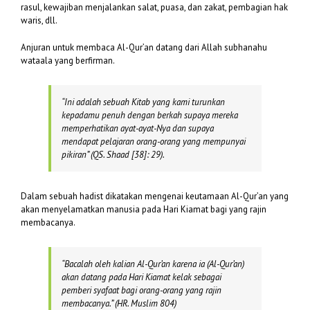
rasul, kewajiban menjalankan salat, puasa, dan zakat, pembagian hak
waris, dll.
Anjuran untuk membaca Al-Qur’an datang dari Allah subhanahu
wataala yang berfirman.
“
In
i adalah sebuah Kitab yang kami turunkan
kepadamu penuh dengan berkah supaya mereka
memperhatikan ayat-ayat-Nya dan supaya
mendapat pelajaran orang-orang yang mempunyai
pikiran”
(QS. Shaad [38]: 29).
Dalam sebuah hadist dikatakan mengenai keutamaan Al-Qur’an yang
akan menyelamatkan manusia pada Hari Kiamat bagi yang rajin
membacanya.
“Bacalah oleh kalian Al-Qur’an karena ia (Al-Qur’an)
akan datang pada Hari Kiamat kelak sebagai
pemberi syafaat bagi orang-orang yang rajin
membacanya.” (
HR. Muslim 804)