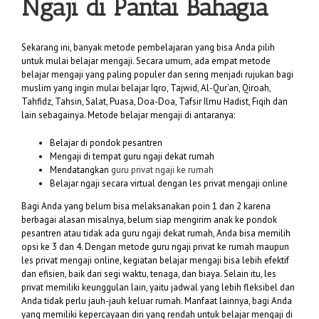
Ngaji di Pantai Bahagia
Sekarang ini, banyak metode pembelajaran yang bisa Anda pilih
untuk mulai belajar mengaji. Secara umum, ada empat metode
belajar mengaji yang paling populer dan sering menjadi rujukan bagi
muslim yang ingin mulai belajar Iqro, Tajwid, Al-Qur’an, Qiroah,
Tahfidz, Tahsin, Salat, Puasa, Doa-Doa, Tafsir Ilmu Hadist, Fiqih dan
lain sebagainya. Metode belajar mengaji di antaranya:
Belajar di pondok pesantren
Mengaji di tempat guru ngaji dekat rumah
Mendatangkan
guru privat ngaji ke rumah
Belajar ngaji secara virtual dengan les privat mengaji online
Bagi Anda yang belum bisa melaksanakan poin 1 dan 2 karena
berbagai alasan misalnya, belum siap mengirim anak ke pondok
pesantren atau tidak ada guru ngaji dekat rumah, Anda bisa memilih
opsi ke 3 dan 4. Dengan metode guru ngaji privat ke rumah maupun
les privat mengaji online, kegiatan belajar mengaji bisa lebih efektif
dan efisien, baik dari segi waktu, tenaga, dan biaya. Selain itu, les
privat memiliki keunggulan lain, yaitu jadwal yang lebih fleksibel dan
Anda tidak perlu jauh-jauh keluar rumah. Manfaat lainnya, bagi Anda
yang memiliki kepercayaan diri yang rendah untuk belajar mengaji di