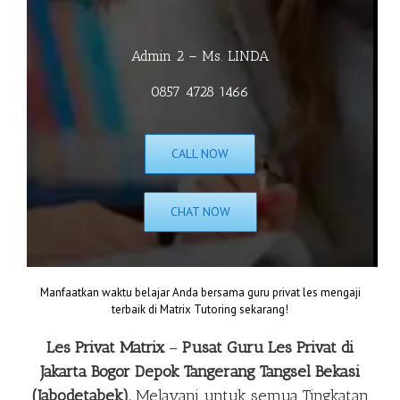
Admin 2 – Ms. LINDA
0857 4728 1466
CALL NOW
CHAT NOW
Manfaatkan waktu belajar Anda bersama guru privat les mengaji
terbaik di Matrix Tutoring sekarang!
Les Privat Matrix
–
Pusat Guru Les Privat di
Jakarta Bogor Depok Tangerang Tangsel Bekasi
(Jabodetabek).
Melayani untuk semua Tingkatan