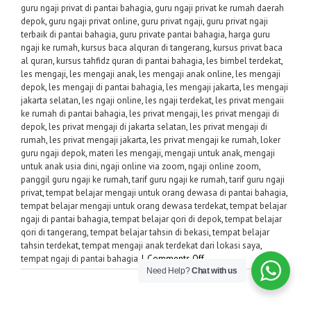
guru ngaji privat di pantai bahagia
,
guru ngaji privat ke rumah daerah
depok
,
guru ngaji privat online
,
guru privat ngaji
,
guru privat ngaji
terbaik di pantai bahagia
,
guru private pantai bahagia
,
harga guru
ngaji ke rumah
,
kursus baca alquran di tangerang
,
kursus privat baca
al quran
,
kursus tahfidz quran di pantai bahagia
,
les bimbel terdekat
,
les mengaji
,
les mengaji anak
,
les mengaji anak online
,
les mengaji
depok
,
les mengaji di pantai bahagia
,
les mengaji jakarta
,
les mengaji
jakarta selatan
,
les ngaji online
,
les ngaji terdekat
,
les privat mengaii
ke rumah di pantai bahagia
,
les privat mengaji
,
les privat mengaji di
depok
,
les privat mengaji di jakarta selatan
,
les privat mengaji di
rumah
,
les privat mengaji jakarta
,
les privat mengaji ke rumah
,
loker
guru ngaji depok
,
materi les mengaji
,
mengaji untuk anak
,
mengaji
untuk anak usia dini
,
ngaji online via zoom
,
ngaji online zoom
,
panggil guru ngaji ke rumah
,
tarif guru ngaji ke rumah
,
tarif guru ngaji
privat
,
tempat belajar mengaji untuk orang dewasa di pantai bahagia
,
tempat belajar mengaji untuk orang dewasa terdekat
,
tempat belajar
ngaji di pantai bahagia
,
tempat belajar qori di depok
,
tempat belajar
qori di tangerang
,
tempat belajar tahsin di bekasi
,
tempat belajar
tahsin terdekat
,
tempat mengaji anak terdekat dari lokasi saya
,
on
tempat ngaji di pantai bahagia
|
Comments Off
Need Help?
Chat with us
Guru
Privat
Ngaji