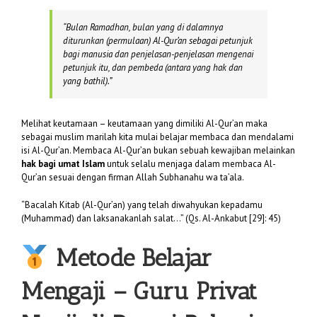
“
Bulan Ramadhan, bulan yang di dalamnya
diturunkan (permulaan) Al-Qur’an sebagai petunjuk
bagi manusia dan penjelasan-penjelasan mengenai
petunjuk itu, dan pembeda (antara yang hak dan
yang bathil).”
Melihat keutamaan – keutamaan yang dimiliki Al-Qur’an maka
sebagai muslim marilah kita mulai belajar membaca dan mendalami
isi Al-Qur’an. Membaca Al-Qur’an bukan sebuah kewajiban melainkan
hak bagi umat Islam
untuk selalu menjaga dalam membaca Al-
Qur’an sesuai dengan firman Allah Subhanahu wa ta’ala.
“Bacalah Kitab (Al-Qur’an) yang telah diwahyukan kepadamu
(Muhammad) dan laksanakanlah salat…” (Qs. Al-Ankabut [29]: 45)
Metode Belajar
Mengaji – Guru Privat