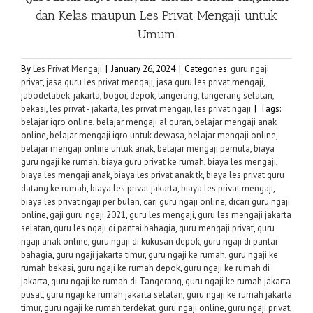
dan Kelas maupun
Les Privat Mengaji
untuk
Umum
By
Les Privat Mengaji
|
January 26, 2024
|
Categories:
guru ngaji
privat
,
jasa guru les privat mengaji
,
jasa guru les privat mengaji,
jabodetabek: jakarta, bogor, depok, tangerang, tangerang selatan,
bekasi
,
les privat - jakarta
,
les privat mengaji
,
les privat ngaji
|
Tags:
belajar iqro online
,
belajar mengaji al quran
,
belajar mengaji anak
online
,
belajar mengaji iqro untuk dewasa
,
belajar mengaji online
,
belajar mengaji online untuk anak
,
belajar mengaji pemula
,
biaya
guru ngaji ke rumah
,
biaya guru privat ke rumah
,
biaya les mengaji
,
biaya les mengaji anak
,
biaya les privat anak tk
,
biaya les privat guru
datang ke rumah
,
biaya les privat jakarta
,
biaya les privat mengaji
,
biaya les privat ngaji per bulan
,
cari guru ngaji online
,
dicari guru ngaji
online
,
gaji guru ngaji 2021
,
guru les mengaji
,
guru les mengaji jakarta
selatan
,
guru les ngaji di pantai bahagia
,
guru mengaji privat
,
guru
ngaji anak online
,
guru ngaji di kukusan depok
,
guru ngaji di pantai
bahagia
,
guru ngaji jakarta timur
,
guru ngaji ke rumah
,
guru ngaji ke
rumah bekasi
,
guru ngaji ke rumah depok
,
guru ngaji ke rumah di
jakarta
,
guru ngaji ke rumah di Tangerang
,
guru ngaji ke rumah jakarta
pusat
,
guru ngaji ke rumah jakarta selatan
,
guru ngaji ke rumah jakarta
timur
,
guru ngaji ke rumah terdekat
,
guru ngaji online
,
guru ngaji privat
,