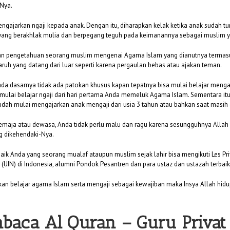
Nya.
gajarkan ngaji kepada anak. Dengan itu, diharapkan kelak ketika anak sudah t
adi yang berakhlak mulia dan berpegang teguh pada keimanannya sebagai muslim 
n pengetahuan seorang muslim mengenai Agama Islam yang dianutnya termasuk
uh yang datang dari luar seperti karena pergaulan bebas atau ajakan teman.
ada dasarnya tidak ada patokan khusus kapan tepatnya bisa mulai belajar mengaj
 mulai belajar ngaji dari hari pertama Anda memeluk Agama Islam. Sementara it
 sudah mulai mengajarkan anak mengaji dari usia 3 tahun atau bahkan saat masi
h remaja atau dewasa, Anda tidak perlu malu dan ragu karena sesungguhnya All
g dikehendaki-Nya.
baik Anda yang seorang mualaf ataupun muslim sejak lahir bisa mengikuti Les Pr
(UIN) di Indonesia, alumni Pondok Pesantren dan para ustaz dan ustazah terbaik 
n belajar agama Islam serta mengaji sebagai kewajiban maka Insya Allah hidu
baca Al Quran –
Guru Privat