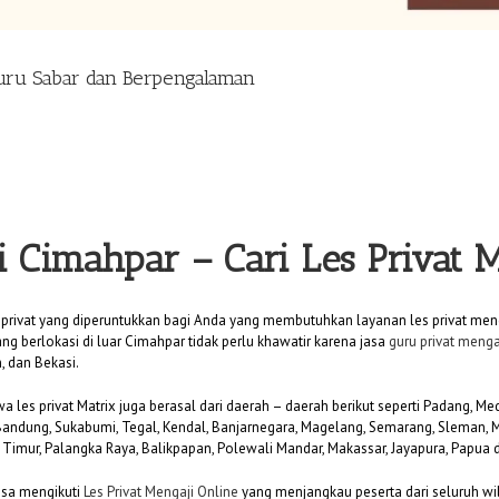
Guru Sabar dan Berpengalaman
di Cimahpar
– Cari Les Privat
 privat yang diperuntukkan bagi Anda yang membutuhkan layanan les privat meng
ng berlokasi di luar Cimahpar tidak perlu khawatir karena jasa
guru privat menga
, dan Bekasi.
swa les privat Matrix juga berasal dari daerah – daerah berikut seperti Padang, 
 Bandung, Sukabumi, Tegal, Kendal, Banjarnegara, Magelang, Semarang, Sleman
i Timur, Palangka Raya, Balikpapan, Polewali Mandar, Makassar, Jayapura, Papua 
bisa mengikuti
Les Privat Mengaji Online
yang menjangkau peserta dari seluruh wil