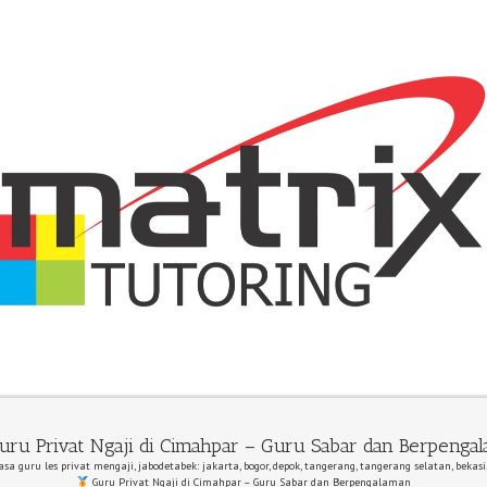
ru Privat Ngaji di Cimahpar – Guru Sabar dan Berpenga
asa guru les privat mengaji, jabodetabek: jakarta, bogor, depok, tangerang, tangerang selatan, bekasi
Guru Privat Ngaji di Cimahpar – Guru Sabar dan Berpengalaman