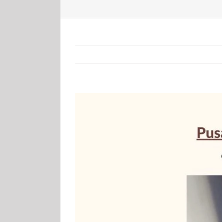
View
Larger
Image