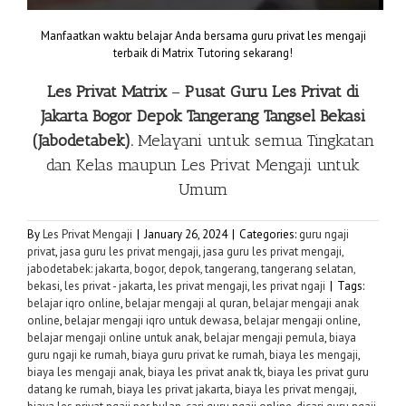
Manfaatkan waktu belajar Anda bersama guru privat les mengaji
terbaik di Matrix Tutoring sekarang!
Les Privat Matrix
–
Pusat Guru Les Privat di
Jakarta Bogor Depok Tangerang Tangsel Bekasi
(Jabodetabek).
Melayani untuk semua Tingkatan
dan Kelas maupun
Les Privat Mengaji
untuk
Umum
By
Les Privat Mengaji
|
January 26, 2024
|
Categories:
guru ngaji
privat
,
jasa guru les privat mengaji
,
jasa guru les privat mengaji,
jabodetabek: jakarta, bogor, depok, tangerang, tangerang selatan,
bekasi
,
les privat - jakarta
,
les privat mengaji
,
les privat ngaji
|
Tags:
belajar iqro online
,
belajar mengaji al quran
,
belajar mengaji anak
online
,
belajar mengaji iqro untuk dewasa
,
belajar mengaji online
,
belajar mengaji online untuk anak
,
belajar mengaji pemula
,
biaya
guru ngaji ke rumah
,
biaya guru privat ke rumah
,
biaya les mengaji
,
biaya les mengaji anak
,
biaya les privat anak tk
,
biaya les privat guru
datang ke rumah
,
biaya les privat jakarta
,
biaya les privat mengaji
,