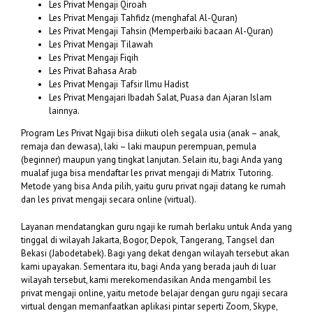
Les Privat Mengaji Qiroah
Les Privat Mengaji Tahfidz (menghafal Al-Quran)
Les Privat Mengaji Tahsin (Memperbaiki bacaan Al-Quran)
Les Privat Mengaji Tilawah
Les Privat Mengaji Fiqih
Les Privat Bahasa Arab
Les Privat Mengaji Tafsir Ilmu Hadist
Les Privat Mengajari Ibadah Salat, Puasa dan Ajaran Islam
lainnya.
Program Les Privat Ngaji bisa diikuti oleh segala usia (anak – anak,
remaja dan dewasa), laki – laki maupun perempuan, pemula
(beginner) maupun yang tingkat lanjutan. Selain itu, bagi Anda yang
mualaf juga bisa mendaftar les privat mengaji di Matrix Tutoring.
Metode yang bisa Anda pilih, yaitu guru privat ngaji datang ke rumah
dan les privat mengaji secara online (virtual).
Layanan mendatangkan guru ngaji ke rumah berlaku untuk Anda yang
tinggal di wilayah Jakarta, Bogor, Depok, Tangerang, Tangsel dan
Bekasi (Jabodetabek). Bagi yang dekat dengan wilayah tersebut akan
kami upayakan. Sementara itu, bagi Anda yang berada jauh di luar
wilayah tersebut, kami merekomendasikan Anda mengambil les
privat mengaji online, yaitu metode belajar dengan guru ngaji secara
virtual dengan memanfaatkan aplikasi pintar seperti Zoom, Skype,