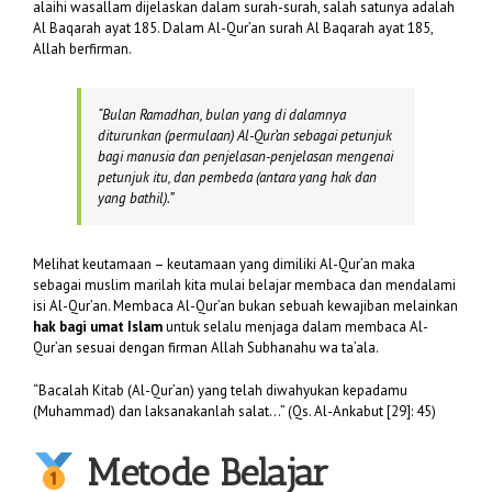
alaihi wasallam dijelaskan dalam surah-surah, salah satunya adalah
Al Baqarah ayat 185. Dalam Al-Qur’an surah Al Baqarah ayat 185,
Allah berfirman.
“
Bulan Ramadhan, bulan yang di dalamnya
diturunkan (permulaan) Al-Qur’an sebagai petunjuk
bagi manusia dan penjelasan-penjelasan mengenai
petunjuk itu, dan pembeda (antara yang hak dan
yang bathil).”
Melihat keutamaan – keutamaan yang dimiliki Al-Qur’an maka
sebagai muslim marilah kita mulai belajar membaca dan mendalami
isi Al-Qur’an. Membaca Al-Qur’an bukan sebuah kewajiban melainkan
hak bagi umat Islam
untuk selalu menjaga dalam membaca Al-
Qur’an sesuai dengan firman Allah Subhanahu wa ta’ala.
“Bacalah Kitab (Al-Qur’an) yang telah diwahyukan kepadamu
(Muhammad) dan laksanakanlah salat…” (Qs. Al-Ankabut [29]: 45)
Metode Belajar