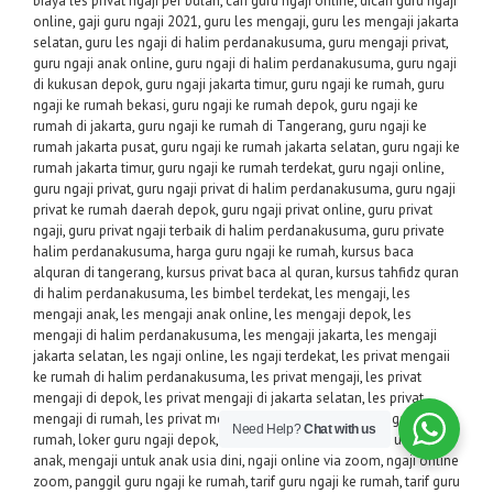
biaya les privat ngaji per bulan
,
cari guru ngaji online
,
dicari guru ngaji
online
,
gaji guru ngaji 2021
,
guru les mengaji
,
guru les mengaji jakarta
selatan
,
guru les ngaji di halim perdanakusuma
,
guru mengaji privat
,
guru ngaji anak online
,
guru ngaji di halim perdanakusuma
,
guru ngaji
di kukusan depok
,
guru ngaji jakarta timur
,
guru ngaji ke rumah
,
guru
ngaji ke rumah bekasi
,
guru ngaji ke rumah depok
,
guru ngaji ke
rumah di jakarta
,
guru ngaji ke rumah di Tangerang
,
guru ngaji ke
rumah jakarta pusat
,
guru ngaji ke rumah jakarta selatan
,
guru ngaji ke
rumah jakarta timur
,
guru ngaji ke rumah terdekat
,
guru ngaji online
,
guru ngaji privat
,
guru ngaji privat di halim perdanakusuma
,
guru ngaji
privat ke rumah daerah depok
,
guru ngaji privat online
,
guru privat
ngaji
,
guru privat ngaji terbaik di halim perdanakusuma
,
guru private
halim perdanakusuma
,
harga guru ngaji ke rumah
,
kursus baca
alquran di tangerang
,
kursus privat baca al quran
,
kursus tahfidz quran
di halim perdanakusuma
,
les bimbel terdekat
,
les mengaji
,
les
mengaji anak
,
les mengaji anak online
,
les mengaji depok
,
les
mengaji di halim perdanakusuma
,
les mengaji jakarta
,
les mengaji
jakarta selatan
,
les ngaji online
,
les ngaji terdekat
,
les privat mengaii
ke rumah di halim perdanakusuma
,
les privat mengaji
,
les privat
mengaji di depok
,
les privat mengaji di jakarta selatan
,
les privat
mengaji di rumah
,
les privat mengaji jakarta
,
les privat mengaji ke
Need Help?
Chat with us
rumah
,
loker guru ngaji depok
,
materi les mengaji
,
mengaji untuk
anak
,
mengaji untuk anak usia dini
,
ngaji online via zoom
,
ngaji online
zoom
,
panggil guru ngaji ke rumah
,
tarif guru ngaji ke rumah
,
tarif guru