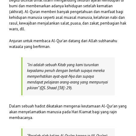
begitu dicintai umat Islam mengandung seluruh ajaran kehidupan di
bumi dan membenarkan adanya kehidupan setelah kematian
(akhirat). Al-Quran memberi banyak pengetahuan dan manfaat bagi
kehidupan manusia seperti asal muasal manusia, kelahiran nabi dan
rasul, kewajiban menjalankan salat, puasa, dan zakat, pembagian hak
waris, dll.
Anjuran untuk membaca Al-Qur’an datang dari Allah subhanahu
wataala yang berfirman.
“
In
i adalah sebuah Kitab yang kami turunkan
kepadamu penuh dengan berkah supaya mereka
memperhatikan ayat-ayat-Nya dan supaya
mendapat pelajaran orang-orang yang mempunyai
pikiran”
(QS. Shaad [38]: 29).
Dalam sebuah hadist dikatakan mengenai keutamaan Al-Qur’an yang
akan menyelamatkan manusia pada Hari Kiamat bagi yang rajin
membacanya.
“Bacalah oleh kalian Al-Qur’an karena ia (Al-Qur’an)