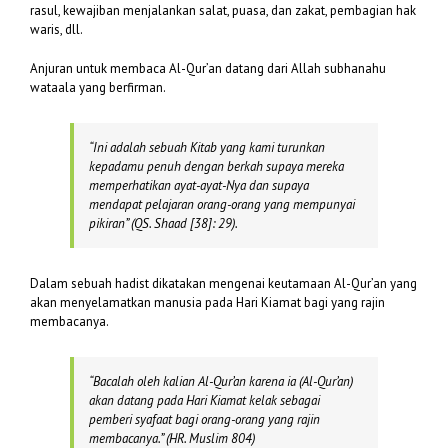
rasul, kewajiban menjalankan salat, puasa, dan zakat, pembagian hak
waris, dll.
Anjuran untuk membaca Al-Qur’an datang dari Allah subhanahu
wataala yang berfirman.
“
In
i adalah sebuah Kitab yang kami turunkan
kepadamu penuh dengan berkah supaya mereka
memperhatikan ayat-ayat-Nya dan supaya
mendapat pelajaran orang-orang yang mempunyai
pikiran”
(QS. Shaad [38]: 29).
Dalam sebuah hadist dikatakan mengenai keutamaan Al-Qur’an yang
akan menyelamatkan manusia pada Hari Kiamat bagi yang rajin
membacanya.
“Bacalah oleh kalian Al-Qur’an karena ia (Al-Qur’an)
akan datang pada Hari Kiamat kelak sebagai
pemberi syafaat bagi orang-orang yang rajin
membacanya.” (
HR. Muslim 804)