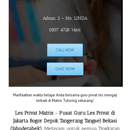
Admin 2 – Ms. LINDA
0857 4728 1466
CALL NOW
CHAT NOW
Manfaatkan waktu belajar Anda bersama guru privat les mengaji
terbaik di Matrix Tutoring sekarang!
Les Privat Matrix
–
Pusat Guru Les Privat di
Jakarta Bogor Depok Tangerang Tangsel Bekasi
(Jabodetabek).
Melayani untuk semua Tingkatan