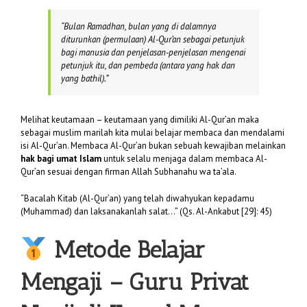
“
Bulan Ramadhan, bulan yang di dalamnya
diturunkan (permulaan) Al-Qur’an sebagai petunjuk
bagi manusia dan penjelasan-penjelasan mengenai
petunjuk itu, dan pembeda (antara yang hak dan
yang bathil).”
Melihat keutamaan – keutamaan yang dimiliki Al-Qur’an maka
sebagai muslim marilah kita mulai belajar membaca dan mendalami
isi Al-Qur’an. Membaca Al-Qur’an bukan sebuah kewajiban melainkan
hak bagi umat Islam
untuk selalu menjaga dalam membaca Al-
Qur’an sesuai dengan firman Allah Subhanahu wa ta’ala.
“Bacalah Kitab (Al-Qur’an) yang telah diwahyukan kepadamu
(Muhammad) dan laksanakanlah salat…” (Qs. Al-Ankabut [29]: 45)
Metode Belajar
Mengaji – Guru Privat