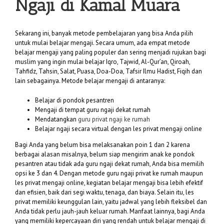
Ngaji di Kamal Muara
Sekarang ini, banyak metode pembelajaran yang bisa Anda pilih
untuk mulai belajar mengaji. Secara umum, ada empat metode
belajar mengaji yang paling populer dan sering menjadi rujukan bagi
muslim yang ingin mulai belajar Iqro, Tajwid, Al-Qur’an, Qiroah,
Tahfidz, Tahsin, Salat, Puasa, Doa-Doa, Tafsir Ilmu Hadist, Fiqih dan
lain sebagainya. Metode belajar mengaji di antaranya:
Belajar di pondok pesantren
Mengaji di tempat guru ngaji dekat rumah
Mendatangkan
guru privat ngaji ke rumah
Belajar ngaji secara virtual dengan les privat mengaji online
Bagi Anda yang belum bisa melaksanakan poin 1 dan 2 karena
berbagai alasan misalnya, belum siap mengirim anak ke pondok
pesantren atau tidak ada guru ngaji dekat rumah, Anda bisa memilih
opsi ke 3 dan 4. Dengan metode guru ngaji privat ke rumah maupun
les privat mengaji online, kegiatan belajar mengaji bisa lebih efektif
dan efisien, baik dari segi waktu, tenaga, dan biaya. Selain itu, les
privat memiliki keunggulan lain, yaitu jadwal yang lebih fleksibel dan
Anda tidak perlu jauh-jauh keluar rumah. Manfaat lainnya, bagi Anda
yang memiliki kepercayaan diri yang rendah untuk belajar mengaji di