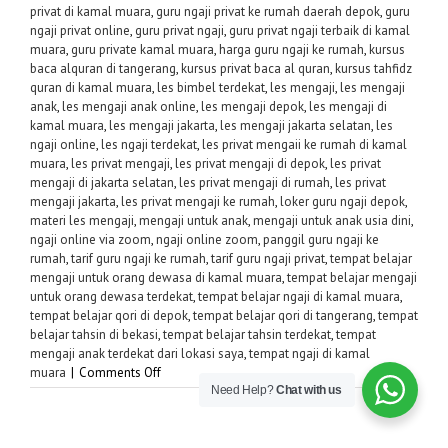
privat di kamal muara
,
guru ngaji privat ke rumah daerah depok
,
guru
ngaji privat online
,
guru privat ngaji
,
guru privat ngaji terbaik di kamal
muara
,
guru private kamal muara
,
harga guru ngaji ke rumah
,
kursus
baca alquran di tangerang
,
kursus privat baca al quran
,
kursus tahfidz
quran di kamal muara
,
les bimbel terdekat
,
les mengaji
,
les mengaji
anak
,
les mengaji anak online
,
les mengaji depok
,
les mengaji di
kamal muara
,
les mengaji jakarta
,
les mengaji jakarta selatan
,
les
ngaji online
,
les ngaji terdekat
,
les privat mengaii ke rumah di kamal
muara
,
les privat mengaji
,
les privat mengaji di depok
,
les privat
mengaji di jakarta selatan
,
les privat mengaji di rumah
,
les privat
mengaji jakarta
,
les privat mengaji ke rumah
,
loker guru ngaji depok
,
materi les mengaji
,
mengaji untuk anak
,
mengaji untuk anak usia dini
,
ngaji online via zoom
,
ngaji online zoom
,
panggil guru ngaji ke
rumah
,
tarif guru ngaji ke rumah
,
tarif guru ngaji privat
,
tempat belajar
mengaji untuk orang dewasa di kamal muara
,
tempat belajar mengaji
untuk orang dewasa terdekat
,
tempat belajar ngaji di kamal muara
,
tempat belajar qori di depok
,
tempat belajar qori di tangerang
,
tempat
belajar tahsin di bekasi
,
tempat belajar tahsin terdekat
,
tempat
mengaji anak terdekat dari lokasi saya
,
tempat ngaji di kamal
on
muara
|
Comments Off
Need Help?
Chat with us
Guru
Privat
Ngaji