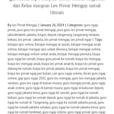
dan Kelas maupun
Les Privat Mengaji
untuk
Umum
By
Les Privat Mengaji
|
January 26, 2024
|
Categories:
guru ngaji
privat
,
jasa guru les privat mengaji
,
jasa guru les privat mengaji,
jabodetabek: jakarta, bogor, depok, tangerang, tangerang selatan,
bekasi
,
les privat - jakarta
,
les privat mengaji
,
les privat ngaji
|
Tags:
belajar iqro online
,
belajar mengaji al quran
,
belajar mengaji anak
online
,
belajar mengaji iqro untuk dewasa
,
belajar mengaji online
,
belajar mengaji online untuk anak
,
belajar mengaji pemula
,
biaya
guru ngaji ke rumah
,
biaya guru privat ke rumah
,
biaya les mengaji
,
biaya les mengaji anak
,
biaya les privat anak tk
,
biaya les privat guru
datang ke rumah
,
biaya les privat jakarta
,
biaya les privat mengaji
,
biaya les privat ngaji per bulan
,
cari guru ngaji online
,
dicari guru ngaji
online
,
gaji guru ngaji 2021
,
guru les mengaji
,
guru les mengaji jakarta
selatan
,
guru les ngaji di kamal muara
,
guru mengaji privat
,
guru ngaji
anak online
,
guru ngaji di kamal muara
,
guru ngaji di kukusan depok
,
guru ngaji jakarta timur
,
guru ngaji ke rumah
,
guru ngaji ke rumah
bekasi
,
guru ngaji ke rumah depok
,
guru ngaji ke rumah di jakarta
,
guru
ngaji ke rumah di Tangerang
,
guru ngaji ke rumah jakarta pusat
,
guru
ngaji ke rumah jakarta selatan
,
guru ngaji ke rumah jakarta timur
,
guru
ngaji ke rumah terdekat
,
guru ngaji online
,
guru ngaji privat
,
guru ngaji