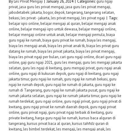
By
Les Privat Mengaji
|
January 26, 2024
|
Categories:
guru ngaji
privat
,
jasa guru les privat mengaji
,
jasa guru les privat mengaji,
jabodetabek: jakarta, bogor, depok, tangerang, tangerang selatan,
bekasi
,
les privat - jakarta
,
les privat mengaji
,
les privat ngaji
|
Tags:
belajar iqro online
,
belajar mengaji al quran
,
belajar mengaji anak
online
,
belajar mengaji iqro untuk dewasa
,
belajar mengaji online
,
belajar mengaji online untuk anak
,
belajar mengaji pemula
,
biaya
guru ngaji ke rumah
,
biaya guru privat ke rumah
,
biaya les mengaji
,
biaya les mengaji anak
,
biaya les privat anak tk
,
biaya les privat guru
datang ke rumah
,
biaya les privat jakarta
,
biaya les privat mengaji
,
biaya les privat ngaji per bulan
,
cari guru ngaji online
,
dicari guru ngaji
online
,
gaji guru ngaji 2021
,
guru les mengaji
,
guru les mengaji jakarta
selatan
,
guru les ngaji di kwitang
,
guru mengaji privat
,
guru ngaji anak
online
,
guru ngaji di kukusan depok
,
guru ngaji di kwitang
,
guru ngaji
jakarta timur
,
guru ngaji ke rumah
,
guru ngaji ke rumah bekasi
,
guru
ngaji ke rumah depok
,
guru ngaji ke rumah di jakarta
,
guru ngaji ke
rumah di Tangerang
,
guru ngaji ke rumah jakarta pusat
,
guru ngaji ke
rumah jakarta selatan
,
guru ngaji ke rumah jakarta timur
,
guru ngaji ke
rumah terdekat
,
guru ngaji online
,
guru ngaji privat
,
guru ngaji privat di
kwitang
,
guru ngaji privat ke rumah daerah depok
,
guru ngaji privat
online
,
guru privat ngaji
,
guru privat ngaji terbaik di kwitang
,
guru
private kwitang
,
harga guru ngaji ke rumah
,
kursus baca alquran di
tangerang
,
kursus privat baca al quran
,
kursus tahfidz quran di
kwitang
,
les bimbel terdekat
,
les mengaji
,
les mengaji anak
,
les