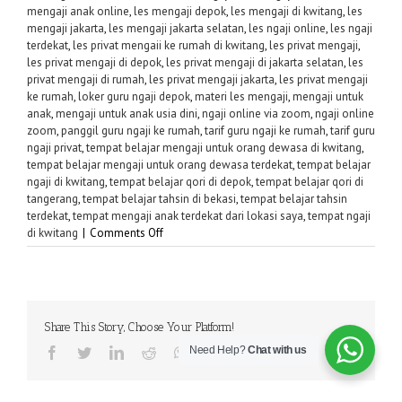
mengaji anak online
,
les mengaji depok
,
les mengaji di kwitang
,
les
mengaji jakarta
,
les mengaji jakarta selatan
,
les ngaji online
,
les ngaji
terdekat
,
les privat mengaii ke rumah di kwitang
,
les privat mengaji
,
les privat mengaji di depok
,
les privat mengaji di jakarta selatan
,
les
privat mengaji di rumah
,
les privat mengaji jakarta
,
les privat mengaji
ke rumah
,
loker guru ngaji depok
,
materi les mengaji
,
mengaji untuk
anak
,
mengaji untuk anak usia dini
,
ngaji online via zoom
,
ngaji online
zoom
,
panggil guru ngaji ke rumah
,
tarif guru ngaji ke rumah
,
tarif guru
ngaji privat
,
tempat belajar mengaji untuk orang dewasa di kwitang
,
tempat belajar mengaji untuk orang dewasa terdekat
,
tempat belajar
ngaji di kwitang
,
tempat belajar qori di depok
,
tempat belajar qori di
tangerang
,
tempat belajar tahsin di bekasi
,
tempat belajar tahsin
terdekat
,
tempat mengaji anak terdekat dari lokasi saya
,
tempat ngaji
on
di kwitang
|
Comments Off
Guru
Privat
Ngaji
di
Share This Story, Choose Your Platform!
Kwitang
Need Help?
Chat with us
–
Facebook
Twitter
LinkedIn
Reddit
WhatsApp
Tumblr
Pinterest
Vk
Email
Guru
Sabar