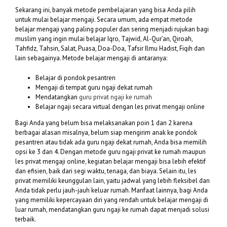
Sekarang ini, banyak metode pembelajaran yang bisa Anda pilih
untuk mulai belajar mengaji. Secara umum, ada empat metode
belajar mengaji yang paling populer dan sering menjadi rujukan bagi
muslim yang ingin mulai belajar Iqro, Tajwid, Al-Qur’an, Qiroah,
Tahfidz, Tahsin, Salat, Puasa, Doa-Doa, Tafsir Ilmu Hadist, Fiqih dan
lain sebagainya. Metode belajar mengaji di antaranya:
Belajar di pondok pesantren
Mengaji di tempat guru ngaji dekat rumah
Mendatangkan
guru privat ngaji ke rumah
Belajar ngaji secara virtual dengan les privat mengaji online
Bagi Anda yang belum bisa melaksanakan poin 1 dan 2 karena
berbagai alasan misalnya, belum siap mengirim anak ke pondok
pesantren atau tidak ada guru ngaji dekat rumah, Anda bisa memilih
opsi ke 3 dan 4. Dengan metode guru ngaji privat ke rumah maupun
les privat mengaji online, kegiatan belajar mengaji bisa lebih efektif
dan efisien, baik dari segi waktu, tenaga, dan biaya. Selain itu, les
privat memiliki keunggulan lain, yaitu jadwal yang lebih fleksibel dan
Anda tidak perlu jauh-jauh keluar rumah. Manfaat lainnya, bagi Anda
yang memiliki kepercayaan diri yang rendah untuk belajar mengaji di
luar rumah, mendatangkan guru ngaji ke rumah dapat menjadi solusi
terbaik.