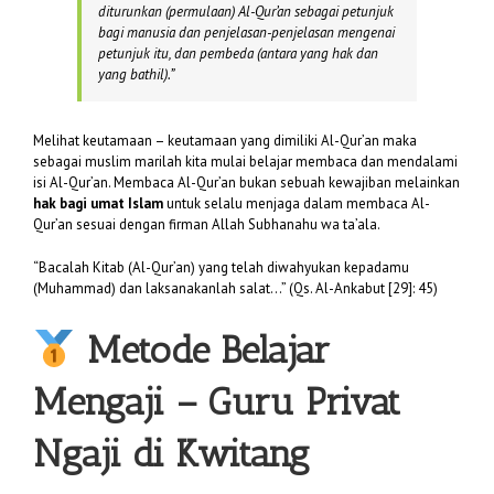
diturunkan (permulaan) Al-Qur’an sebagai petunjuk
bagi manusia dan penjelasan-penjelasan mengenai
petunjuk itu, dan pembeda (antara yang hak dan
yang bathil).”
Melihat keutamaan – keutamaan yang dimiliki Al-Qur’an maka
sebagai muslim marilah kita mulai belajar membaca dan mendalami
isi Al-Qur’an. Membaca Al-Qur’an bukan sebuah kewajiban melainkan
hak bagi umat Islam
untuk selalu menjaga dalam membaca Al-
Qur’an sesuai dengan firman Allah Subhanahu wa ta’ala.
“Bacalah Kitab (Al-Qur’an) yang telah diwahyukan kepadamu
(Muhammad) dan laksanakanlah salat…” (Qs. Al-Ankabut [29]: 45)
Metode Belajar
Mengaji – Guru Privat
Ngaji di Kwitang