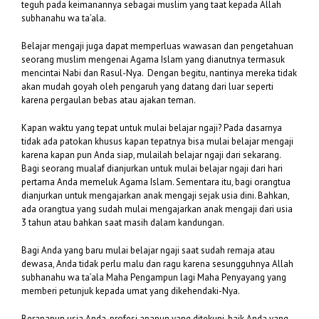
teguh pada keimanannya sebagai muslim yang taat kepada Allah
subhanahu wa ta’ala.
Belajar mengaji juga dapat memperluas wawasan dan pengetahuan
seorang muslim mengenai Agama Islam yang dianutnya termasuk
mencintai Nabi dan Rasul-Nya. Dengan begitu, nantinya mereka tidak
akan mudah goyah oleh pengaruh yang datang dari luar seperti
karena pergaulan bebas atau ajakan teman.
Kapan waktu yang tepat untuk mulai belajar ngaji? Pada dasarnya
tidak ada patokan khusus kapan tepatnya bisa mulai belajar mengaji
karena kapan pun Anda siap, mulailah belajar ngaji dari sekarang.
Bagi seorang mualaf dianjurkan untuk mulai belajar ngaji dari hari
pertama Anda memeluk Agama Islam. Sementara itu, bagi orangtua
dianjurkan untuk mengajarkan anak mengaji sejak usia dini. Bahkan,
ada orangtua yang sudah mulai mengajarkan anak mengaji dari usia
3 tahun atau bahkan saat masih dalam kandungan.
Bagi Anda yang baru mulai belajar ngaji saat sudah remaja atau
dewasa, Anda tidak perlu malu dan ragu karena sesungguhnya Allah
subhanahu wa ta’ala Maha Pengampun lagi Maha Penyayang yang
memberi petunjuk kepada umat yang dikehendaki-Nya.
Berapapun usia Anda, profesi apapun yang ditekuni, baik Anda yang