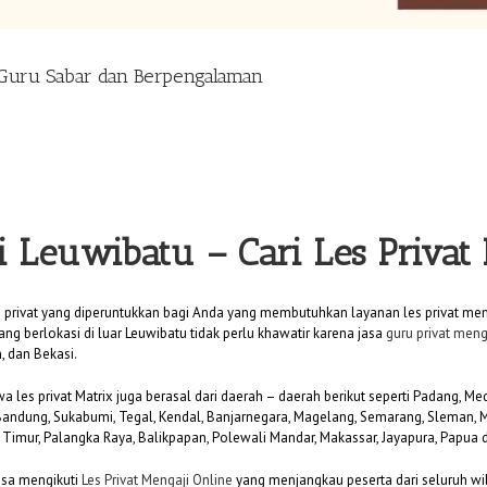
 Guru Sabar dan Berpengalaman
di Leuwibatu
– Cari Les Priva
s privat yang diperuntukkan bagi Anda yang membutuhkan layanan les privat meng
ang berlokasi di luar Leuwibatu tidak perlu khawatir karena jasa
guru privat meng
, dan Bekasi.
swa les privat Matrix juga berasal dari daerah – daerah berikut seperti Padang, 
 Bandung, Sukabumi, Tegal, Kendal, Banjarnegara, Magelang, Semarang, Sleman
i Timur, Palangka Raya, Balikpapan, Polewali Mandar, Makassar, Jayapura, Papua 
bisa mengikuti
Les Privat Mengaji Online
yang menjangkau peserta dari seluruh wil