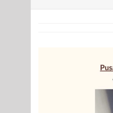
View
Larger
Image