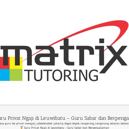
ru Privat Ngaji di Leuwibatu – Guru Sabar dan Berpeng
asa guru les privat mengaji, jabodetabek: jakarta, bogor, depok, tangerang, tangerang selatan, bekasi
Guru Privat Ngaji di Leuwibatu – Guru Sabar dan Berpengalaman