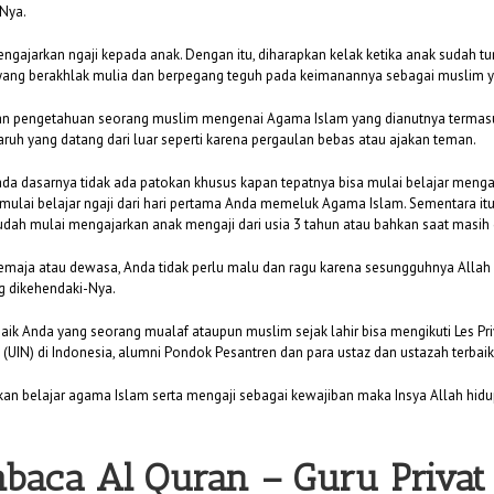
Nya.
gajarkan ngaji kepada anak. Dengan itu, diharapkan kelak ketika anak sudah t
adi yang berakhlak mulia dan berpegang teguh pada keimanannya sebagai muslim 
n pengetahuan seorang muslim mengenai Agama Islam yang dianutnya termasuk
uh yang datang dari luar seperti karena pergaulan bebas atau ajakan teman.
ada dasarnya tidak ada patokan khusus kapan tepatnya bisa mulai belajar mengaj
 mulai belajar ngaji dari hari pertama Anda memeluk Agama Islam. Sementara it
 sudah mulai mengajarkan anak mengaji dari usia 3 tahun atau bahkan saat masi
h remaja atau dewasa, Anda tidak perlu malu dan ragu karena sesungguhnya All
g dikehendaki-Nya.
baik Anda yang seorang mualaf ataupun muslim sejak lahir bisa mengikuti Les Pr
(UIN) di Indonesia, alumni Pondok Pesantren dan para ustaz dan ustazah terbaik 
n belajar agama Islam serta mengaji sebagai kewajiban maka Insya Allah hidu
baca Al Quran –
Guru Privat