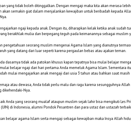
an yang tidak boleh ditinggalkan. Dengan mengaji maka kita akan merasa lebih
akan semakin giat dalam menjalankan kewajiban untuk beribadah kepada Allah s
Nya.
gajarkan ngaji kepada anak. Dengan itu, diharapkan kelak ketika anak sudah t
adi yang berakhlak mulia dan berpegang teguh pada keimanannya sebagai muslim 
n pengetahuan seorang muslim mengenai Agama Islam yang dianutnya termasuk
uh yang datang dari luar seperti karena pergaulan bebas atau ajakan teman.
ada dasarnya tidak ada patokan khusus kapan tepatnya bisa mulai belajar mengaj
 mulai belajar ngaji dari hari pertama Anda memeluk Agama Islam. Sementara it
 sudah mulai mengajarkan anak mengaji dari usia 3 tahun atau bahkan saat masi
h remaja atau dewasa, Anda tidak perlu malu dan ragu karena sesungguhnya All
g dikehendaki-Nya.
baik Anda yang seorang mualaf ataupun muslim sejak lahir bisa mengikuti Les Pr
(UIN) di Indonesia, alumni Pondok Pesantren dan para ustaz dan ustazah terbaik 
n belajar agama Islam serta mengaji sebagai kewajiban maka Insya Allah hidu