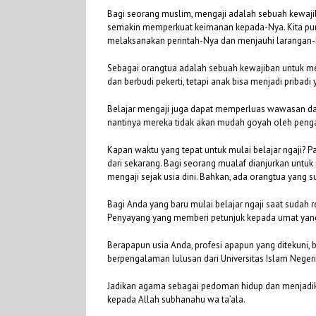
Bagi seorang muslim, mengaji adalah sebuah kewajib
semakin memperkuat keimanan kepada-Nya. Kita pun 
melaksanakan perintah-Nya dan menjauhi larangan-
Sebagai orangtua adalah sebuah kewajiban untuk men
dan berbudi pekerti, tetapi anak bisa menjadi prib
Belajar mengaji juga dapat memperluas wawasan da
nantinya mereka tidak akan mudah goyah oleh pengar
Kapan waktu yang tepat untuk mulai belajar ngaji? P
dari sekarang. Bagi seorang mualaf dianjurkan untuk
mengaji sejak usia dini. Bahkan, ada orangtua yang
Bagi Anda yang baru mulai belajar ngaji saat suda
Penyayang yang memberi petunjuk kepada umat yan
Berapapun usia Anda, profesi apapun yang ditekuni, 
berpengalaman lulusan dari Universitas Islam Negeri 
Jadikan agama sebagai pedoman hidup dan menjadika
kepada Allah subhanahu wa ta’ala.