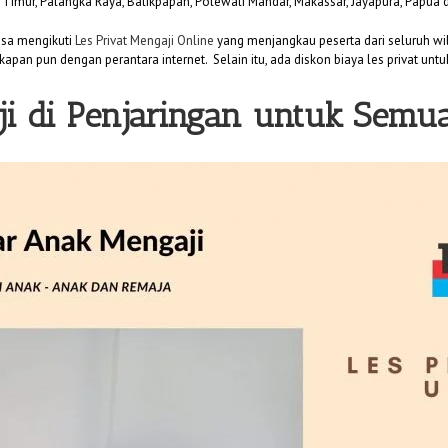
i Timur, Palangka Raya, Balikpapan, Polewali Mandar, Makassar, Jayapura, Papua 
bisa mengikuti
Les Privat Mengaji Online
yang menjangkau peserta dari seluruh wil
kapan pun dengan perantara internet. Selain itu, ada diskon biaya les privat unt
ji di Penjaringan untuk Semu