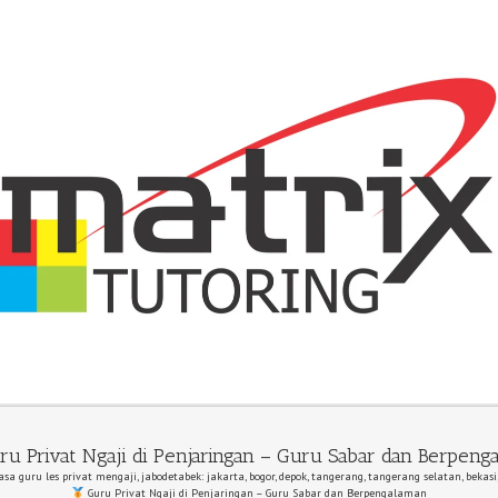
u Privat Ngaji di Penjaringan – Guru Sabar dan Berpeng
asa guru les privat mengaji, jabodetabek: jakarta, bogor, depok, tangerang, tangerang selatan, bekasi
Guru Privat Ngaji di Penjaringan – Guru Sabar dan Berpengalaman