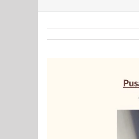
View
Larger
Image